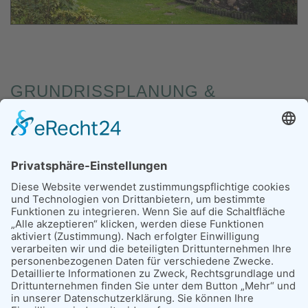
GRUNDRISSPLANUNG &
BAUBETREUUNG NEUBAU
EINFAMILIENHAUS IN
RANGSDORF
Die Planung des Grundrisses sowie die Betreuung
während der Umsetzung dieses wunderschönen und
durchdachten Einfamilienhauses stellt einmal mehr die
Möglichkeiten einer individuellen und kostengünstigen
Planung unter Beweis.