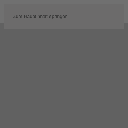
Zum Hauptinhalt springen